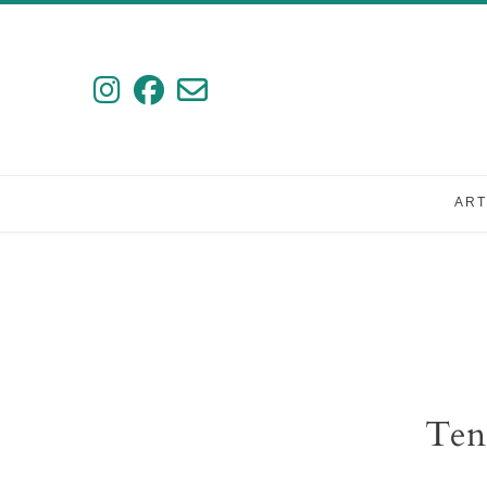
Ir
al
contenido
ART
Ten